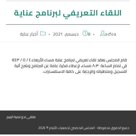
اللقاء التعريفي لبرنامج عناية
scfoa
8 ديسمبر، 2021
أخبار عناية
قام المجلس بعقد لقاء تعريفي لبرنامج عناية مساء الأربعاء ٤ / ٥ / ١٤٤٣
في تمام الساعة ٨:٣٠ مساء، لإعطاء فكرة عامة عن البرنامج وشرح آلية
التسجيل ومتطلباته والإجابة على كافة الاستفسارات.
ملتقى نحو تنمية اليتيم
جميع الحقوق محفوظة - المجلس التخصصي لجمعيات الأيتام © 2026