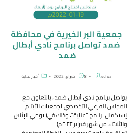
جمعية البر الخيرية في محافظة
ضمد تواصل برنامج نادي أبطال
ضمد
scfoa
8 فبراير، 2022
أخبار عناية
يواصل برنامج نادي أبطال ضمد ، بالتعاون مع
المجلس الفرعي التخصصي لجمعيات الأيتام
إستكمال برنامج “عناية”، وذلك في( يومي الإثنين
والثلاثاء من شهر فبراير ٢٠٢٢م)
تم إقامة برامج تربوية حسب الخطة المعتمدة