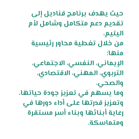
حيث يهدف برنامج قناديل إلى
تقديم دعم متكامل وشامل لأم
اليتيم،
من خلال تغطية محاور رئيسية
منها:
الإيماني، النفسي، الاجتماعي،
التربوي، المهني، الاقتصادي،
والصحي،
وما يسهم في تعزيز جودة حياتها،
وتعزيز قدرتها على أداء دورها في
رعاية أبنائها وبناء أسر مستقرة
ومتماسكة.